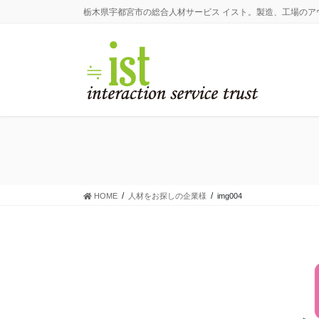
コ
ナ
栃木県宇都宮市の総合人材サービス イスト。製造、工場の
ン
ビ
テ
ゲ
ン
ー
ツ
シ
に
ョ
移
ン
動
に
移
動
HOME
人材をお探しの企業様
img004