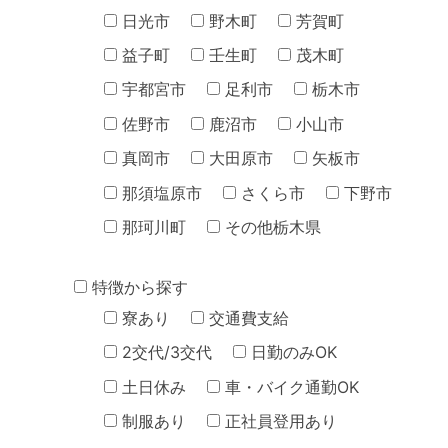
日光市
野木町
芳賀町
益子町
壬生町
茂木町
宇都宮市
足利市
栃木市
佐野市
鹿沼市
小山市
真岡市
大田原市
矢板市
那須塩原市
さくら市
下野市
那珂川町
その他栃木県
特徴から探す
寮あり
交通費支給
2交代/3交代
日勤のみOK
土日休み
車・バイク通勤OK
制服あり
正社員登用あり