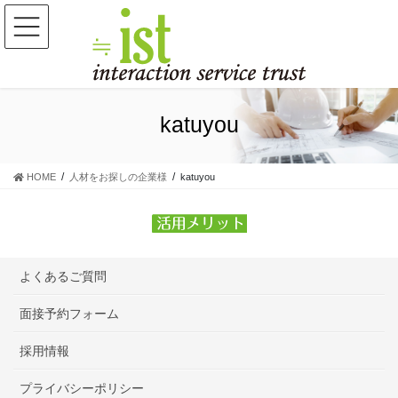
コ
ナ
ン
ビ
テ
ゲ
ン
ー
ツ
シ
に
ョ
移
ン
katuyou
動
に
移
動
HOME
人材をお探しの企業様
katuyou
よくあるご質問
面接予約フォーム
採用情報
プライバシーポリシー