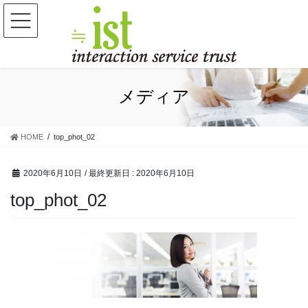
コ
ナ
ン
ビ
テ
ゲ
ン
ー
ツ
シ
に
ョ
移
ン
メディア
動
に
移
動
HOME
top_phot_02
2020年6月10日
/ 最終更新日 :
2020年6月10日
top_phot_02