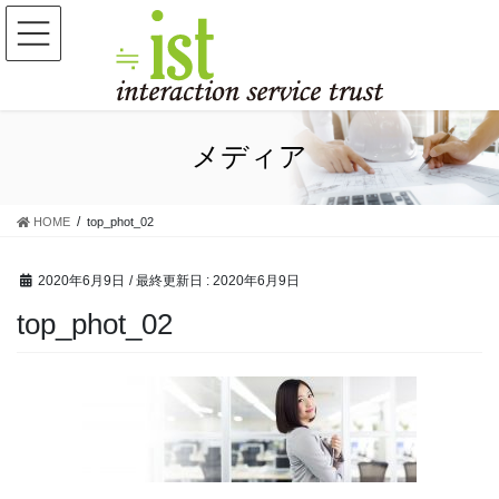
コ
ナ
ン
ビ
テ
ゲ
ン
ー
ツ
シ
に
ョ
移
ン
メディア
動
に
移
動
HOME
top_phot_02
2020年6月9日
/ 最終更新日 :
2020年6月9日
top_phot_02