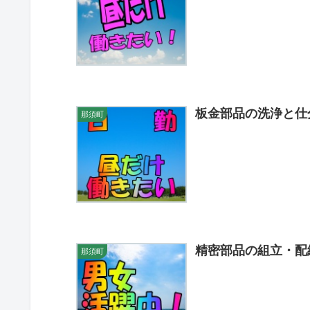
板金部品の洗浄と仕
那須町
精密部品の組立・配
那須町