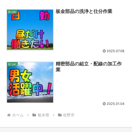
板金部品の洗浄と仕分作業
那須町
2025.07.08
精密部品の組立・配線の加工作
那須町
業
2025.01.04
ホーム
栃木県
佐野市